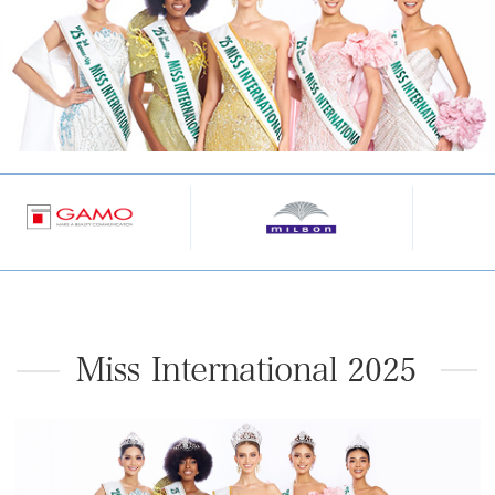
Gallery2018
INTERNATIONAL
創
史
Gallery2017
2025
Gallery2016
立
大
フ
Gallery2015
情
会
ァ
Gallery2014
報
の
イ
Gallery2013
基
あ
Gallery2012
ナ
金
ゆ
Gallery2011
リ
協
み
ス
賛
歴
ト
企
代
世
業
の
界
募
ミ
大
集
ス
会
達
出
歴
場
代
者
ミ
MISS
ス
INTERNATIONAL
の
2024
MISS
映
INTERNATIONAL
像
2023
歴