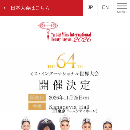
JP
EN
日本大会はこちら
MISS
ABOUT
HISTORY
SNS
GALLERY
INTERNATIONAL
Instagram
ミ
ミ
フ
Facebook
ミ
ス・
ス・
ォ
X
ス・
イ
イ
ト
YouTube
イ
ン
ン
ギ
ン
タ
タ
ャ
タ
ー
ー
ラ
ー
ナ
ナ
リ
ナ
シ
シ
ー
シ
Gallery2025
ョ
ョ
Gallery2024
ョ
ナ
ナ
Gallery2023
ナ
ル
ル
Gallery2022
ル
と
の
Gallery2019
MISS
は
歴