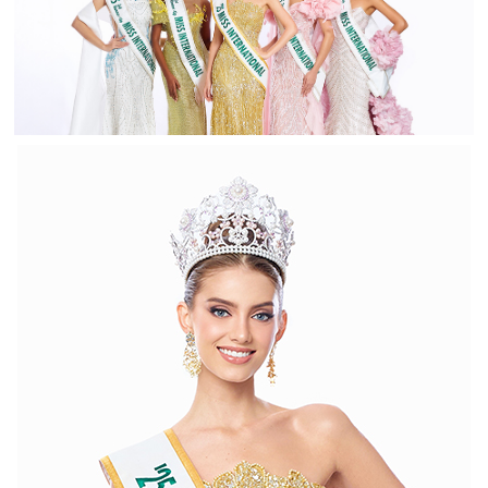
MISS
代
INTERNATIONAL
開
2022
催
MISS
INTERNATIONAL
地
2019
MISS
INTERNATIONAL
2018
MISS
INTERNATIONAL
2017
MISS
INTERNATIONAL
2016
MISS
INTERNATIONAL
2015
MISS
INTERNATIONAL
2014