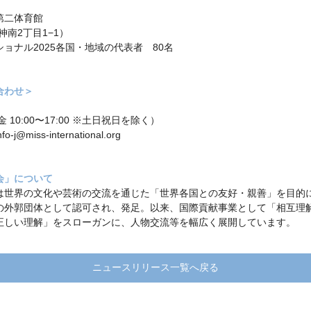
第二体育館
神南2丁目1−1）
ョナル2025各国・地域の代表者 80名
合わせ＞
〜金 10:00〜17:00 ※土日祝日を除く）
iss-international.org
会」について
世界の文化や芸術の交流を通じた「世界各国との友好・親善」を目的に、
の外郭団体として認可され、発足。以来、国際貢献事業として「相互理
正しい理解」をスローガンに、人物交流等を幅広く展開しています。
ニュースリリース一覧へ戻る