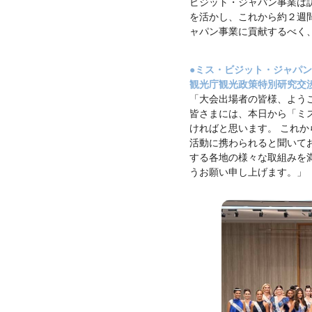
ビジット・ジャパン事業は
2024
像
MISS
を活かし、これから約２週
歴
INTERNATIONAL
ャパン事業に貢献するべく
代
2023
開
MISS
INTERNATIONAL
催
2022
●ミス・ビジット・ジャパ
地
MISS
観光庁観光政策特別研究交
INTERNATIONAL
「大会出場者の皆様、よう
2019
皆さまには、本日から「ミ
MISS
INTERNATIONAL
ければと思います。 これ
2018
活動に携わられると聞いて
MISS
する各地の様々な取組みを
INTERNATIONAL
2017
うお願い申し上げます。」
MISS
INTERNATIONAL
2016
MISS
INTERNATIONAL
2015
MISS
INTERNATIONAL
2014