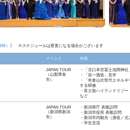
抜粋）】
※スケジュールは変更になる場合がございます
イベント
内容
JAPAN TOUR
・「北口本宮冨士浅間神社
（山梨県各
・「笹一酒造」見学
市）
・「米倉山次世代エネルギ
する研修
・富士急ハイランドリゾー
など
JAPAN TOUR
・新潟県庁 表敬訪問
（新潟県新潟
・新潟市役所 表敬訪問
市）
・新潟市内観光（酒造／北
・学生交流