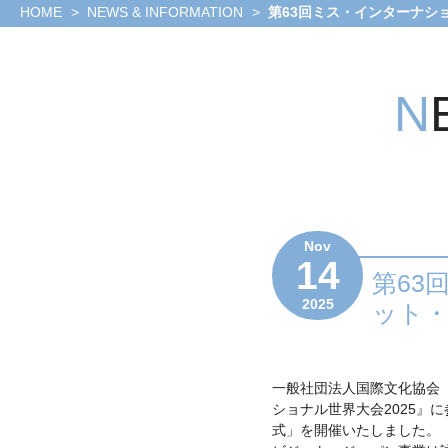
ナ
ナ
Gallery2023
ョ
HOME
NEWS & INFORMATION
第63回ミス・インターナシ
Gallery2022
ル
ル
ナ
Gallery2019
Gallery2018
と
の
ル
Gallery2017
は
歴
Gallery2016
MISS
Gallery2015
INTERNATIONAL
創
史
Gallery2014
2025
立
Gallery2013
大
情
Gallery2012
フ
会
報
Gallery2011
ァ
の
基
イ
あ
金
ナ
ゆ
協
リ
み
賛
ス
歴
Nov
企
ト
14
代
業
第63
の
募
世
ミ
2025
ット
集
界
ス
大
達
会
歴
出
代
場
一般社団法人国際文化協会（
ミ
者
ス
ショナル世界大会2025』
MISS
の
式」を開催いたしました。
INTERNATIONAL
映