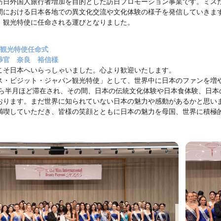
訪日外国人旅行者増加を目的とした訪日プロモーション事業です。ミスた
間における日本各地での異文化交流や文化体験の様子を発信していきま
、観光特使に任命される運びとなりました。
ン観光特使任命式
渉官 奈良 裕信様
こそ日本へいらっしゃいました。心より歓迎いたします。
ス・ビジット・ジャパン観光特使」として、世界中に日本のファンを増
から半月ほど滞在され、その間、日本の伝統文化体験や日本食体験、日本
おります。まだ世界に知られていない日本の魅力や感動があるかと思い
満喫していただき、皆様の笑顔とともに日本の魅力を母国、世界に積極