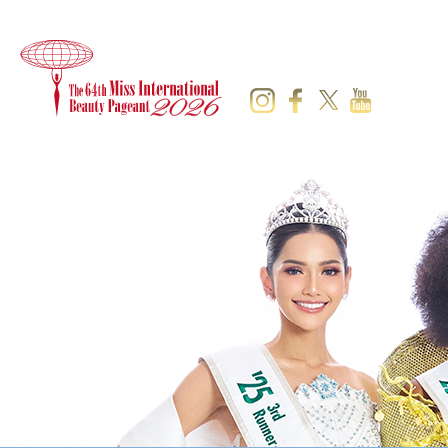
MISS
ABOUT
HISTORY
SNS
GALLERY
INTERNATIONAL
Instagram
ミ
ミ
フ
Facebook
ス・
ス・
ォ
X
ミ
YouTube
イ
イ
ト
ス・
ン
ン
ギ
イ
タ
タ
ャ
ン
ー
ー
ラ
タ
ナ
ナ
リ
ー
シ
シ
ー
ナ
Gallery2025
ョ
ョ
シ
Gallery2024