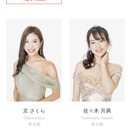
京 さくら
佐々木 月満
Sakura Kyo
Tsukimaro Sasaki
東京都
東京都