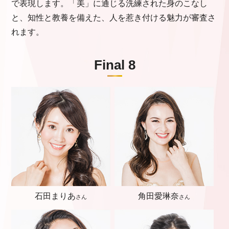
で表現します。「美」に通じる洗練された身のこなし
と、知性と教養を備えた、人を惹き付ける魅力が審査さ
れます。
Final 8
石田まりあ
角田愛琳奈
さん
さん