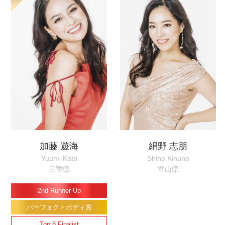
加藤 遊海
絹野 志朋
Yuumi Kato
Shiho Kinuno
三重県
富山県
2nd Runner Up
パーフェクトボディ賞
Top 8 Finalist