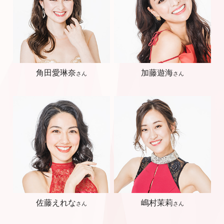
角田愛琳奈
加藤遊海
さん
さん
佐藤えれな
嶋村茉莉
さん
さん