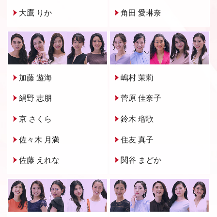
大鷹 りか
角田 愛琳奈
加藤 遊海
嶋村 茉莉
絹野 志朋
菅原 佳奈子
京 さくら
鈴木 瑠歌
佐々木 月満
住友 真子
佐藤 えれな
関谷 まどか