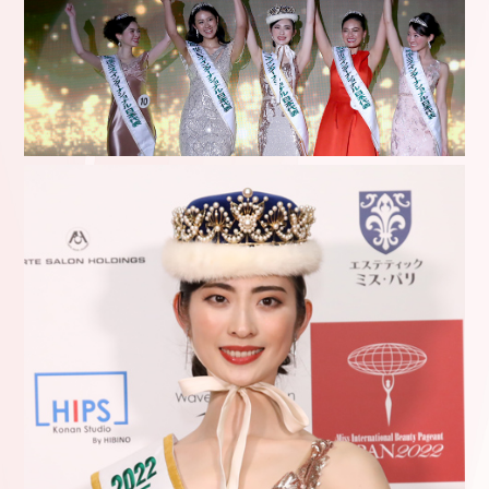
2026
Gallery2020
創
代
Gallery2019
日
Gallery2018
立
表
本
Gallery2017
情
の
代
Gallery2016
報
歴
表
Gallery2015
基
史
選
Gallery2014
金
大
出
協
会
大
賛
の
会
企
あ
日
業
ゆ
本
募
み
大
集
歴
会
代
出
の
場
ミ
者
ス
フ
達
ァ
イ
ナ
リ
ス