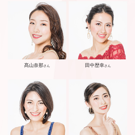
髙山奈那
田中歴幸
さん
さん