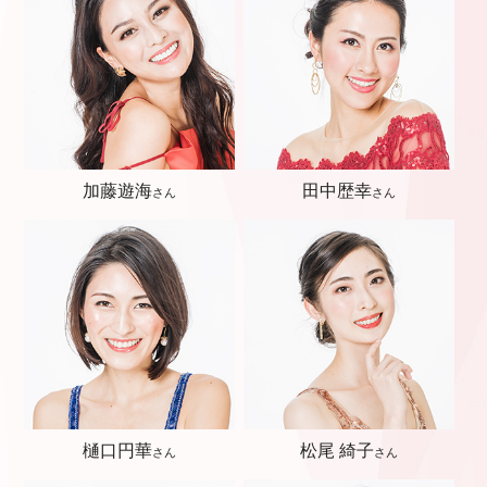
加藤遊海
田中歴幸
さん
さん
樋口円華
松尾 綺子
さん
さん