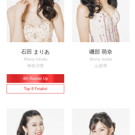
石田 まりあ
磯部 萌奈
Maria Ishida
Mona Isobe
神奈川県
山形県
4th Runner Up
Top 8 Finalist