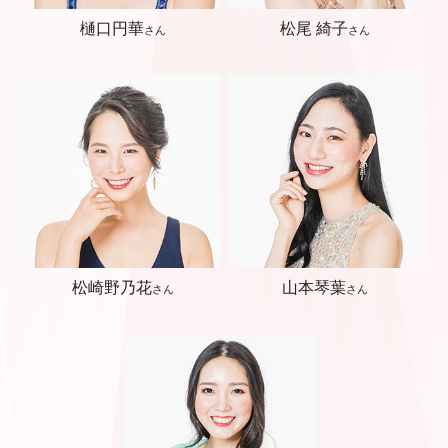
樋口円華
松尾 綺子
さん
さん
松崎野乃花
山本琴葉
さん
さん