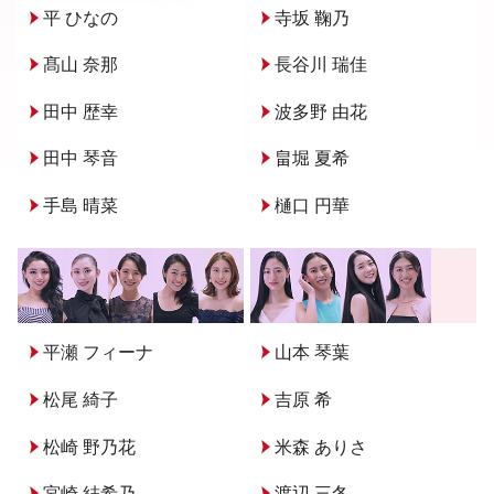
平 ひなの
寺坂 鞠乃
髙山 奈那
長谷川 瑞佳
田中 歴幸
波多野 由花
田中 琴音
畠堀 夏希
手島 晴菜
樋口 円華
平瀬 フィーナ
山本 琴葉
松尾 綺子
吉原 希
松崎 野乃花
米森 ありさ
宮崎 結希乃
渡辺 三冬