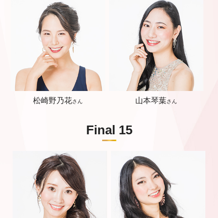
松崎野乃花
山本琴葉
さん
さん
Final 15