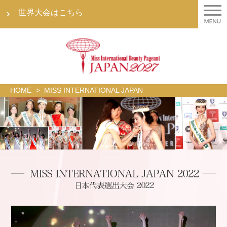
世界大会はこちら
MISS
ABOUT
HISTORY
SNS
GALLERY
HOME
MISS INTERNATIONAL JAPAN
INTERNATIONAL
TikTok
ミ
ミ
フ
JAPAN
Instagram
ス・
ス・
ォ
Facebook
日
イ
イ
ト
Twitter
本
ン
ン
ギ
YouTube
代
タ
タ
ャ
表
ー
ー
ラ
選
ナ
ナ
リ
出
シ
シ
ー
大
Gallery2026
ョ
ョ
会
Gallery2025
ナ
ナ
MISS
Gallery2024
ル
ル
INTERNATIONAL
Gallery2023
と
日
JAPAN
Gallery2022
は
本