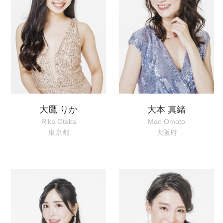
大鷹 りか
大本 真緒
Rika Otaka
Mao Omoto
東京都
大阪府