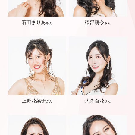
石田まりあ
磯部萌奈
さん
さん
上野花菜子
大森百花
さん
さん