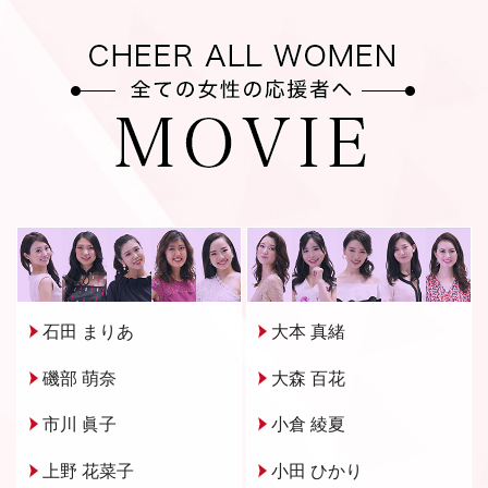
石田 まりあ
大本 真緒
磯部 萌奈
大森 百花
市川 眞子
小倉 綾夏
上野 花菜子
小田 ひかり