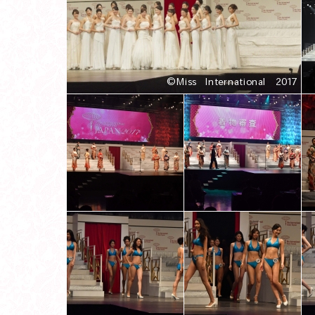
ス
ト
結
果
発
表
MISS
INTERNATIONAL
JAPAN
2025
MISS
INTERNATIONAL
JAPAN
2024
MISS
INTERNATIONAL
JAPAN
2023
MISS
INTERNATIONAL
JAPAN
2022
MISS
INTERNATIONAL
JAPAN
2020
MISS