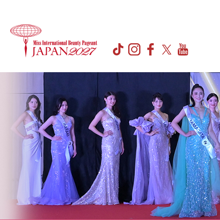
MISS
ABOUT
HISTORY
SNS
GALLERY
INTERNATIONAL
TikTok
ミ
ミ
フ
Instagram
ス・
ス・
ォ
JAPAN
Facebook
Twitter
イ
イ
ト
YouTube
日
ン
ン
ギ
本
タ
タ
ャ
代
ー
ー
ラ
表
ナ
ナ
リ
選
シ
シ
ー
出
Gallery2026
ョ
ョ
大
Gallery2025