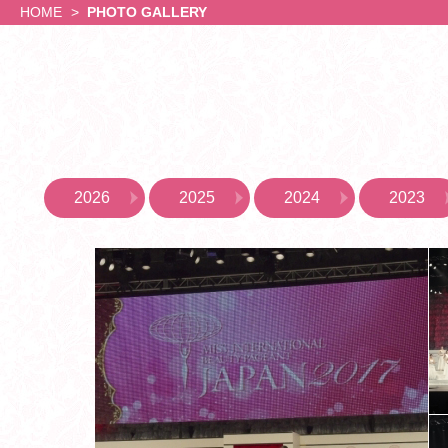
ナ
ナ
Gallery2024
HOME
PHOTO GALLERY
会
Gallery2023
ル
ル
MISS
Gallery2022
INTERNATIONAL
Gallery2020
と
日
JAPAN
Gallery2019
は
本
2026
Gallery2018
日
Gallery2017
創
代
Gallery2016
本
立
Gallery2015
表
代
情
Gallery2014
表
報
の
選
基
歴
出
2026
2025
2024
2023
金
大
協
史
会
賛
大
日
企
会
本
業
の
大
募
あ
会
集
ゆ
出
み
場
歴
者
代
フ
の
ァ
ミ
イ
ス
ナ
達
リ