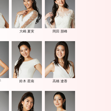
大嶋 夏実
岡田 朋峰
子
鈴木 星南
高橋 遼香