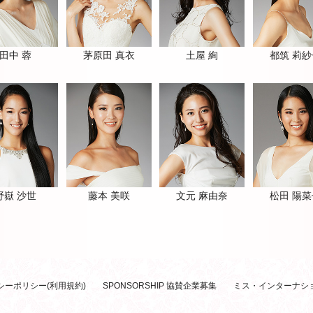
田中 蓉
茅原田 真衣
土屋 絢
都筑 莉紗
野嶽 沙世
藤本 美咲
文元 麻由奈
松田 陽菜
シーポリシー(利用規約)
SPONSORSHIP 協賛企業募集
ミス・インターナシ