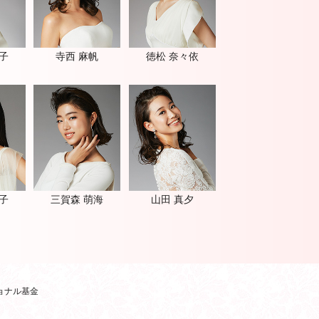
子
寺西 麻帆
徳松 奈々依
子
三賀森 萌海
山田 真夕
ョナル基金