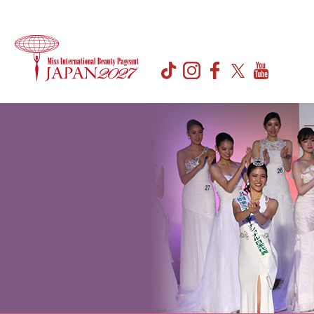
MISS
ABOUT
HISTORY
SNS
GALLERY
INTERNATIONAL
TikTok
ミ
ミ
フ
Instagram
ス・
ス・
ォ
JAPAN
Facebook
Twitter
イ
イ
ト
YouTube
日
ン
ン
ギ
本
タ
タ
ャ
代
ー
ー
ラ
表
ナ
ナ
リ
選
シ
シ
ー
出
Gallery2026
ョ
ョ
大
Gallery2025