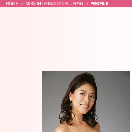
ナ
ナ
Gallery2024
HOME
MISS INTERNATIONAL JAPAN
PROFILE
会
Gallery2023
ル
ル
MISS
Gallery2022
INTERNATIONAL
Gallery2020
と
日
JAPAN
Gallery2019
は
本
2026
Gallery2018
日
Gallery2017
創
代
Gallery2016
本
立
Gallery2015
表
代
情
Gallery2014
表
報
の
選
基
歴
出
金
大
協
史
会
賛
大
日
企
会
本
業
の
大
募
あ
会
集
ゆ
出
み
場
歴
者
代
フ
の
ァ
ミ
イ
ス
ナ
達
リ