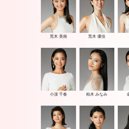
INTERNATIONAL
JAPAN
2019
MISS
INTERNATIONAL
JAPAN
2018
MISS
荒木 美南
荒木 優佳
INTERNATIONAL
JAPAN
2017
MISS
INTERNATIONAL
JAPAN
2016
MISS
INTERNATIONAL
JAPAN
2015
小濵 千春
柏木 みなみ