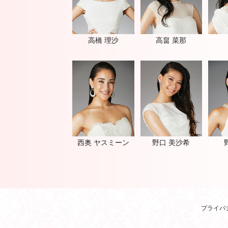
高橋 理沙
高畠 菜那
西奥 ヤスミーン
野口 美沙希
プライバ