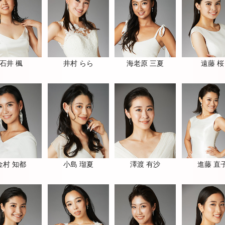
石井 楓
井村 らら
海老原 三夏
遠藤 桜
金村 知都
小島 瑠夏
澤渡 有沙
進藤 直